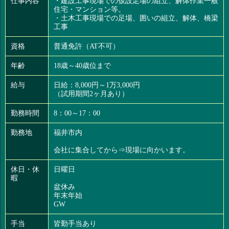
仕事内容
・建設工事現場での仮設足場の組立、解体作業一般
住宅・マンション等。
・土木工事現場での足場、囲いの組立、解体、橋梁
工事
資格
普通免許（AT不可）
年齢
18歳～40歳位まで
給与
日給：8,000円～1万3,000円
（試用期間2ヶ月あり）
勤務時間
8：00～17：00
勤務地
福井市内
会社に集合してから⇒現場に向かいます。
休日・休
日曜日
暇
盆休み
年末年始
GW
手当
皆勤手当あり